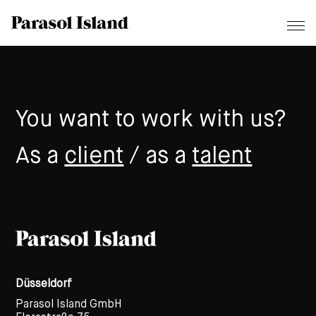
You want to work with us?
As a
client
/ as a
talent
Düsseldorf
Parasol Island GmbH