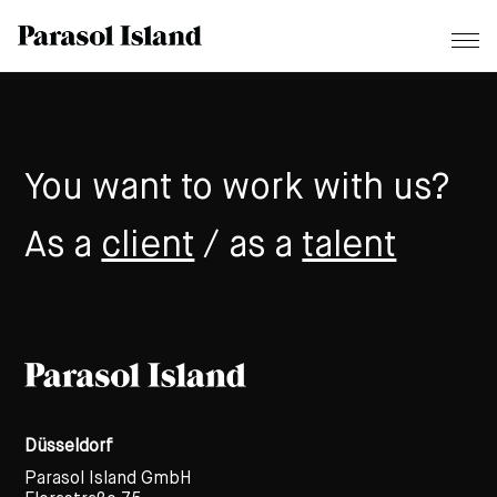
You want to work with us?
As a
client
/ as a
talent
Düsseldorf
Parasol Island GmbH